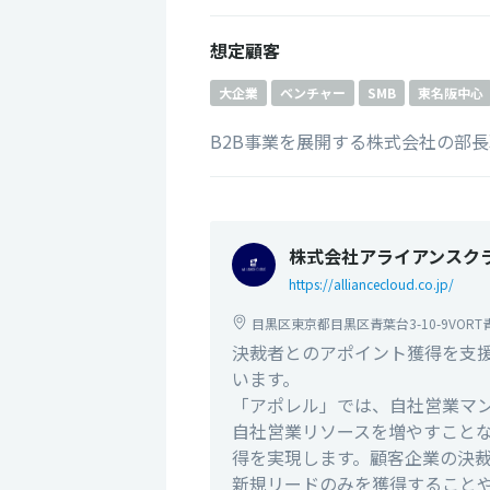
想定顧客
大企業
ベンチャー
SMB
東名阪中心
B2B事業を展開する株式会社の部
株式会社アライアンスク
https://alliancecloud.co.jp/
目黒区東京都目黒区青葉台3-10-9VORT
決裁者とのアポイント獲得を支援
います。
「アポレル」では、自社営業マ
自社営業リソースを増やすこと
得を実現します。顧客企業の決
新規リードのみを獲得すること