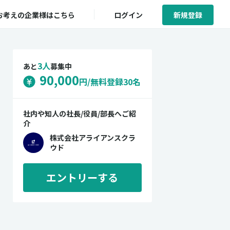
お考えの企業様はこちら
ログイン
新規登録
3人
あと
募集中
90,000
円/無料登録30名
社内や知人の社長/役員/部長へご紹
介
株式会社アライアンスクラ
ウド
エントリーする