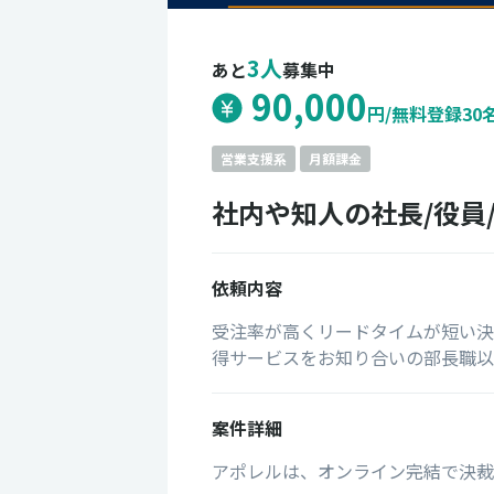
3人
あと
募集中
90,000
円/無料登録30
営業支援系
月額課金
社内や知人の社長/役員
依頼内容
受注率が高くリードタイムが短い決
得サービスをお知り合いの部長職以
案件詳細
アポレルは、オンライン完結で決裁