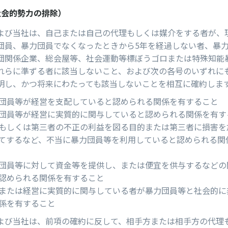
社会的勢⼒の排除）
よび当社は、⾃⼰または⾃⼰の代理もしくは媒介をする者が、
団員、暴⼒団員でなくなったときから5年を経過しない者、暴
団関係企業、総会屋等、社会運動等標ぼうゴロまたは特殊知能
れらに準ずる者に該当しないこと、および次の各号のいずれに
明し、かつ将来にわたっても該当しないことを相互に確約しま
団員等が経営を⽀配していると認められる関係を有すること
団員等が経営に実質的に関与していると認められる関係を有す
もしくは第三者の不正の利益を図る⽬的または第三者に損害を
てするなど、不当に暴⼒団員等を利⽤していると認められる関
団員等に対して資⾦等を提供し、または便宜を供与するなどの
認められる関係を有すること
または経営に実質的に関与している者が暴⼒団員等と社会的に
係を有すること
よび当社は、前項の確約に反して、相⼿⽅または相⼿⽅の代理