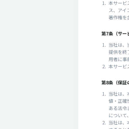
本サービ
ス、アイ
著作権を
第7条（サー
当社は、
提供を終
⽤者に事
本サービ
第8条（保証
当社は、
値・正確
ある法令
について
当社は、