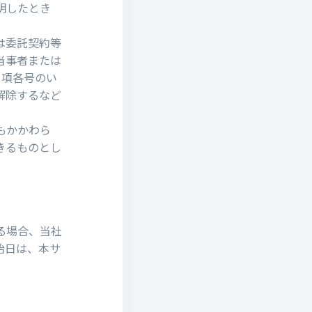
明したとき
。
は委託契約等
当事者または
1項各号のい
解除するなど
もかかわら
きるものとし
る場合、当社
始日は、本サ