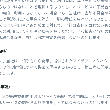
を保証するものではありません。利⽤者は、本サービスが永続
るものではないことを理解するものとし、本サービスが不具合
⼀時的に利⽤できなくなった場合でも、当社は、当該不具合や
たは重過失による場合を除き、⼀切の責任を負わないものとし
スにより利⽤者が得た成果に対して、当社は責任を負わないも
スの利⽤により利⽤者が損害を被った場合、当該損害が当社の
る場合を除き、当社は当該損害を賠償しないものとします
保持）
よび当社は、相⼿⽅から開⽰、提供されたアイデア、ノウハウ
その他の情報について機密を保持するものとし、第三者に開⽰
とします。
⽌事項）
、本規約有効期間中および個別契約終了後3年間は、本サービ
るサービスの開発および提供を⾏ってはならないものとします