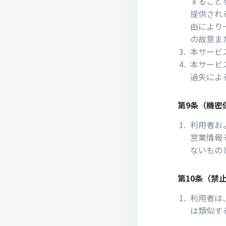
すること
提供され
由により
の故意ま
本サービ
本サービ
過失によ
第9条（機密
利⽤者お
営業情報
ないもの
第10条（禁
利⽤者は
は類似す