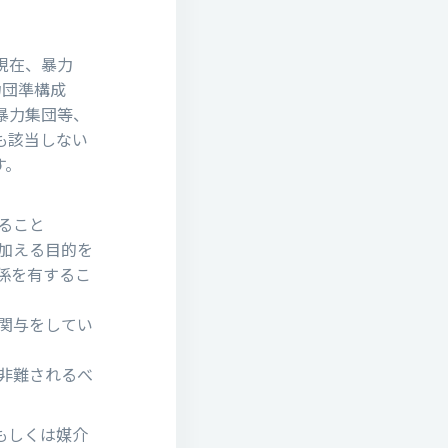
現在、暴⼒
⼒団準構成
暴⼒集団等、
も該当しない
す。
ること
加える⽬的を
係を有するこ
関与をしてい
⾮難されるべ
もしくは媒介