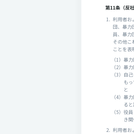
第11条（反
利⽤者お
団、暴⼒
員、暴⼒
その他こ
ことを表
（1）
暴⼒
（2）
暴⼒
（3）
⾃⼰
もっ
と
（4）
暴⼒
ると
（5）
役員
き関
利⽤者お