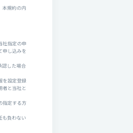
、本規約の内
当社指定の申
て申し込みを
承認した場合
報を設定登録
⽤者と当社と
の指定する⽅
任も負わない