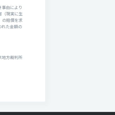
き事由により
害（現実に生
）の賠償を求
われた金額の
京地⽅裁判所