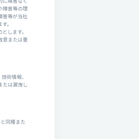
的に障害なく
や障害等の理
障害等が当社
ます。
のとします。
故意または重
、技術情報、
または漏洩し
スと同種また
。