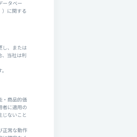
データベー
。）に関する
更し、または
合、当社は利
す。
能・商品的価
⽤者に適⽤の
⽣じないこと
び正常な動作