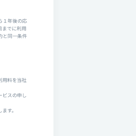
ら１年後の応
前までに利用
約と同一条件
利用料を当社
ービスの申し
します。