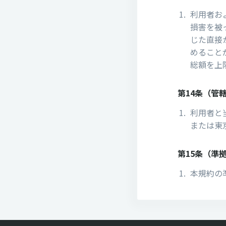
利⽤者お
損害を被
じた直接
めること
総額を上
第14条（管
利⽤者と
または東
第15条（準
本規約の