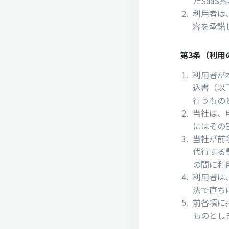
たSaaS
利⽤者は
容を承諾
第3条（利⽤
利⽤者が
込書（以
⾏うもの
当社は、
にはその
当社が前
代行する
の間に利
利⽤者は
法で直ち
前各項に
ものとし