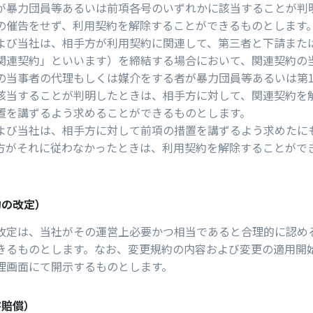
が暴⼒団員等あるいは前項各号のいずれかに該当することが判
の催告をせず、利⽤契約を解除することができるものとします
よび当社は、相⼿⽅が利⽤契約に関連して、第三者と下請また
関連契約」といいます）を締結する場合において、関連契約の
の当事者の代理もしくは媒介をする者が暴⼒団員等あるいは第
該当することが判明したときは、相⼿⽅に対して、関連契約を
置を講ずるよう求めることができるものとします。
よび当社は、相⼿⽅に対して前項の措置を講ずるよう求めたに
⽅がそれに従わなかったときは、利⽤契約を解除することがで
約の改定）
改定は、当社がその運営上必要かつ相当であると合理的に認め
きるものとします。なお、変更規約の内容および変更の適用開
理画⾯にて開⽰するものとします。
害賠償）