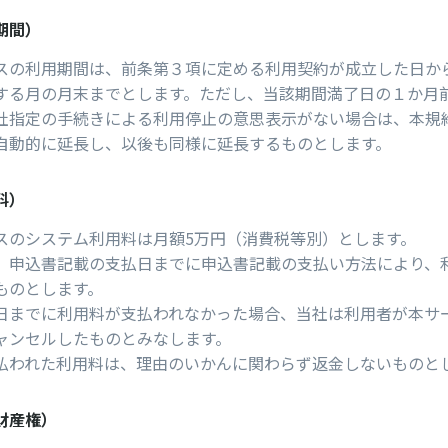
期間）
スの利用期間は、前条第３項に定める利用契約が成立した日か
する月の月末までとします。ただし、当該期間満了日の１か月
社指定の手続きによる利用停止の意思表示がない場合は、本規
自動的に延長し、以後も同様に延長するものとします。
料）
スのシステム利⽤料は月額5万円（消費税等別）とします。
、申込書記載の⽀払⽇までに申込書記載の⽀払い⽅法により、
ものとします。
⽇までに利⽤料が⽀払われなかった場合、当社は利⽤者が本サ
ャンセルしたものとみなします。
払われた利⽤料は、理由のいかんに関わらず返⾦しないものと
財産権）