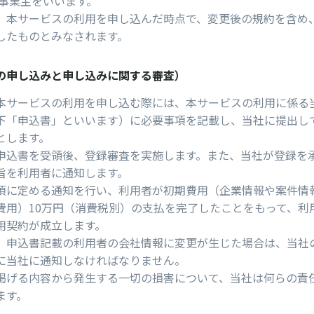
系事業主をいいます。
、本サービスの利⽤を申し込んだ時点で、変更後の規約を含め
したものとみなされます。
の申し込みと申し込みに関する審査）
本サービスの利⽤を申し込む際には、本サービスの利⽤に係る
下「申込書」といいます）に必要事項を記載し、当社に提出し
とします。
申込書を受領後、登録審査を実施します。また、当社が登録を
旨を利⽤者に通知します。
項に定める通知を⾏い、利用者が初期費用（企業情報や案件情
費用）10万円（消費税別）の⽀払を完了したことをもって、利
⽤契約が成⽴します。
、申込書記載の利⽤者の会社情報に変更が⽣じた場合は、当社
に当社に通知しなければなりません。
掲げる内容から発⽣する⼀切の損害について、当社は何らの責
ます。