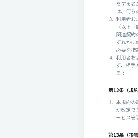
をする者
は、何ら
利⽤者お
（以下「
関連契約
ずれかに
必要な措
利⽤者お
ず、相⼿
ます。
第12条（規
本規約の
が改定で
ービス管
第13条（損