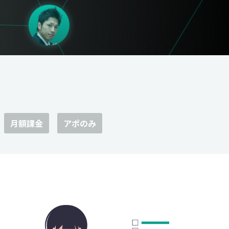
月額課金
アポのみ