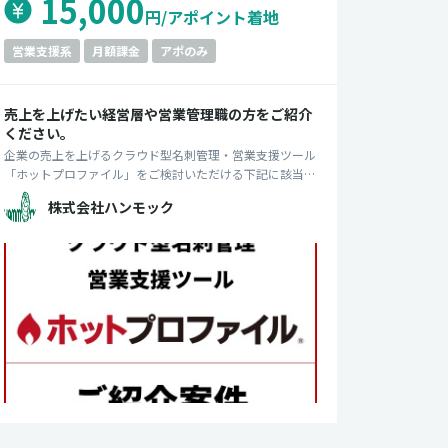
15,000
円/アポイント着地
営業支援系
月額課金
アポのみ
売上を上げたい経営層や営業管理職の方をご紹介
ください。
企業の売上を上げるクラウド型名刺管理・営業支援ツール
「ホットプロファイル」をご検討いただける下記に該当す
る方をご紹介ください。 対象：従業員数100名以上の企業
株式会社ハンモック
①営業課長以上 ②取締役以上