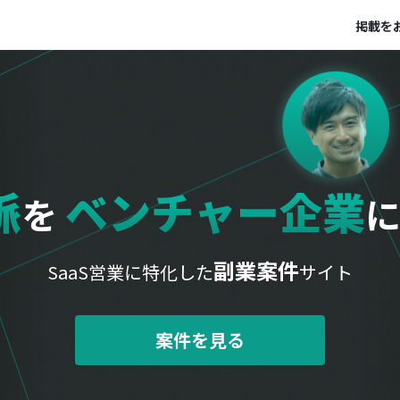
掲載を
脈
ベンチャー企業
を
副業案件
SaaS営業に特化した
サイト
案件を見る