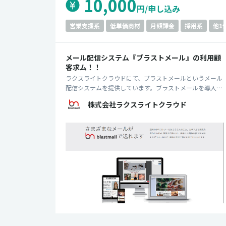
10,000
円/申し込み
営業支援系
低単価商材
月額課金
採用系
他1
メール配信システム『ブラストメール』の利用顧
客求ム！！
ラクスライトクラウドにて、ブラストメールというメール
配信システムを提供しています。ブラストメールを導入頂
ける企業、取り扱って頂ける代理店を募集中です!ラクス
株式会社ラクスライトクラウド
とシナジーがある企業のご紹介も大歓迎です！